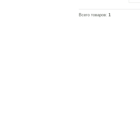
-
Злата
-
Кармен
Всего товаров:
1
-
Каролина
-
Клеопатра
-
Лаура
-
Луна
-
Люция
-
Марика
-
Марта
-
Милена
-
Натали
-
Ника
-
Нора
-
Оливия
-
Патрисия
-
Промо
-
Рита
-
Роксана
-
Сабрина
-
Сильвия
-
Скандия