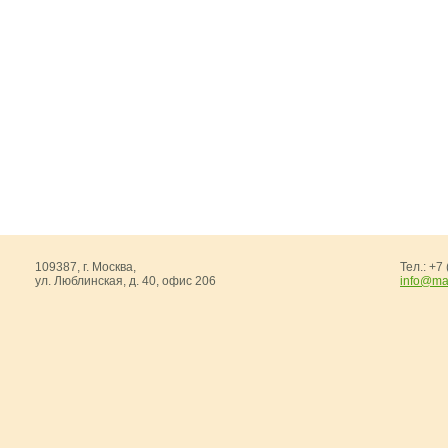
-
Сeлена
-
Джулия
Хвойная продукция
Мишура
Упаковки
109387,
г. Москва
,
Тел.:
+7 
ул. Люблинская, д. 40, офис 206
info@ma