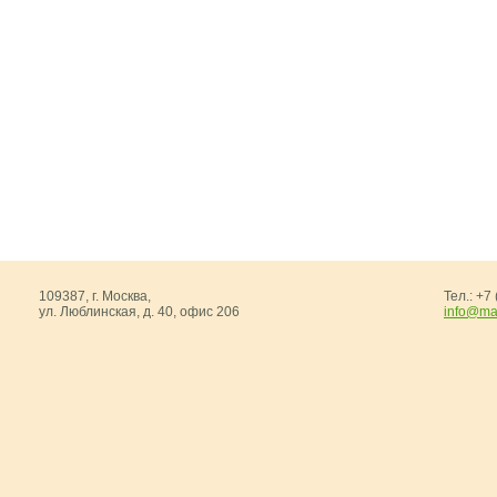
-
Сeлена
-
Джулия
Хвойная продукция
Мишура
Упаковки
109387,
г. Москва
,
Тел.:
+7 
ул. Люблинская, д. 40, офис 206
info@ma