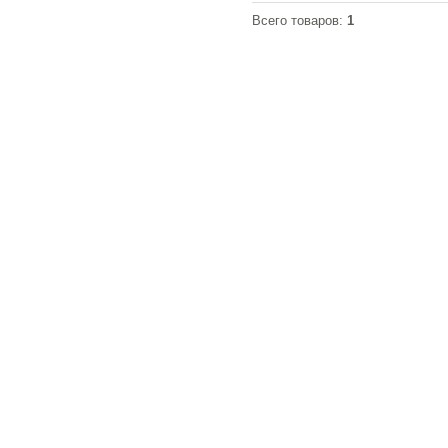
-
Злата
Всего товаров:
1
-
Кармен
-
Каролина
-
Клеопатра
-
Лаура
-
Луна
-
Люция
-
Марика
-
Марта
-
Милена
-
Натали
-
Ника
-
Нора
-
Оливия
-
Патрисия
-
Промо
-
Рита
-
Роксана
-
Сабрина
-
Сильвия
-
Скандия