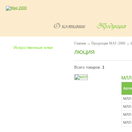
Главная
→
Продукция МАГ-2000
→
Искусственные елки
ЛЮЦИЯ
-
Агния
-
Адель
Всего товаров:
1
-
Алина
-
Анна
МЛЛ
-
Валентина
-
Валерия
Арти
-
Виктория
-
Влада
МЛЛ-
-
Диана
МЛЛ-
-
Диана Флок
МЛЛ-
-
Дороти
МЛЛ-
-
Ева
-
Жанет