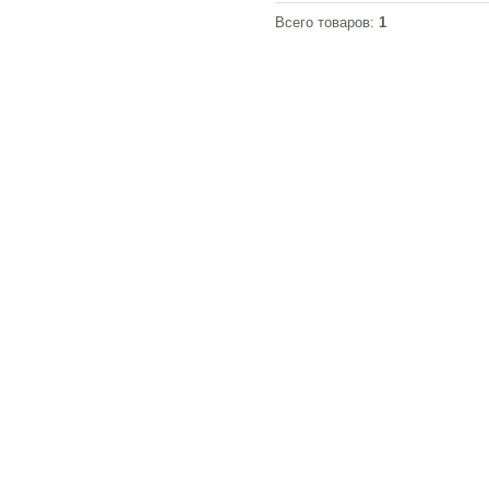
-
Злата
Всего товаров:
1
-
Кармен
-
Каролина
-
Клеопатра
-
Лаура
-
Луна
-
Люция
-
Марика
-
Марта
-
Милена
-
Натали
-
Ника
-
Нора
-
Оливия
-
Патрисия
-
Промо
-
Рита
-
Роксана
-
Сабрина
-
Сильвия
-
Скандия