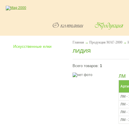
Главная
→
Продукция МАГ-2000
→
Искусственные елки
ЛИДИЯ
-
Агния
-
Адель
Всего товаров:
1
-
Алина
-
Анна
ЛМ
-
Валентина
-
Валерия
Арти
-
Виктория
-
Влада
ЛМ -
-
Диана
ЛМ -
-
Диана Флок
ЛМ -
-
Дороти
ЛМ -
-
Ева
-
Жанет