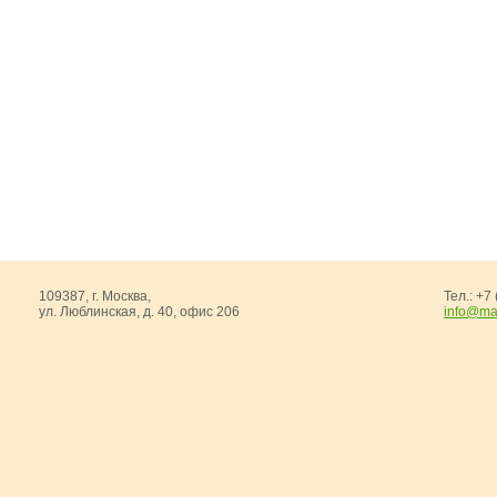
-
Сeлена
-
Джулия
Хвойная продукция
Мишура
Упаковки
109387,
г. Москва
,
Тел.:
+7 
ул. Люблинская, д. 40, офис 206
info@ma